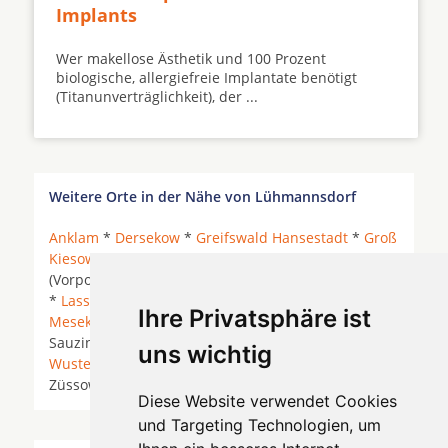
Implants
Wer makellose Ästhetik und 100 Prozent
biologische, allergiefreie Implantate benötigt
(Titanunverträglichkeit), der ...
Weitere Orte in der Nähe von Lühmannsdorf
Anklam
*
Dersekow
*
Greifswald Hansestadt
*
Groß
Kiesow
*
Gützkow
*
Jarmen
* Karlsburg
(Vorpommern) *
Kemnitz
* Kemnitz bei Greifswald
*
Lassan
* Liepen *
Lubmin
*
Lühmannsdorf
*
Ihre Privatsphäre ist
Mesekenhagen
*
Neuenkirchen bei Greifswald
*
Sauzin *
Spantekow
* Stolpe (Peene) *
Wolgast
*
uns wichtig
Wusterhusen
* Zemitz * Ziethen bei Anklam *
Züssow *
Diese Website verwendet Cookies
und Targeting Technologien, um