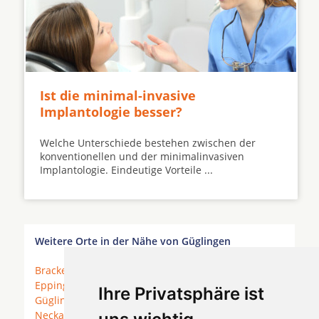
Ist die minimal-invasive
Implantologie besser?
Welche Unterschiede bestehen zwischen der
konventionellen und der minimalinvasiven
Implantologie. Eindeutige Vorteile ...
Weitere Orte in der Nähe von Güglingen
Brackenheim
*
Bönnigheim
*
Cleebronn
*
Eppingen
* Erligheim * Freudental *
Gemmingen
*
Ihre Privatsphäre ist
Güglingen
* Illingen (Württemberg) *
Kirchheim am
Neckar
* Kürnbach *
Lauffen am Neckar
*