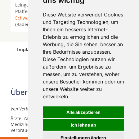
uns wichtig
Leingarten *
Löchgau
*
Nordheim (Württemberg)
*
Pfaffenhofen (Württemberg) *
Sachsenheim
*
Diese Website verwendet Cookies
Schwaigern
* Sersheim *
Sternenfels
* Sulzfeld
und Targeting Technologien, um
(Baden) *
Vaihingen an der Enz
*
Zaberfeld
*
Ihnen ein besseres Internet-
Erlebnis zu ermöglichen und die
Werbung, die Sie sehen, besser an
Implantologen in Güglingen wurde am 05 August
Ihre Bedürfnisse anzupassen.
2026 aktualisiert.
Diese Technologien nutzen wir
außerdem, um Ergebnisse zu
messen, um zu verstehen, woher
unsere Besucher kommen oder um
unsere Website weiter zu
Über uns
entwickeln.
Von Verbrauchern für Verbraucher
Alle akzeptieren
Ärzte, Zahnärzte, Akustiker und andere
Medizindienstleister haben hier die Möglichkeit, sich
Ich lehne ab
Verbrauchern vorzustellen.
Einstellungen ändern