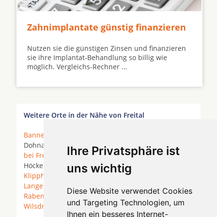
Zahnimplantate günstig finanzieren
Nutzen sie die günstigen Zinsen und finanzieren
sie ihre Implantat-Behandlung so billig wie
möglich. Vergleichs-Rechner ...
Weitere Orte in der Nähe von Freital
Bannewitz
* Coswig (Sachsen) * Dippoldiswalde *
Dohna *
Dresden
*
Freital
* Glashütte *
Grumbach
Ihre Privatsphäre ist
bei Freital
*
Hartmannsdorf
* Heidenau *
Höckendorf *
Kesselsdorf
*
Klingenberg (Sachsen)
*
uns wichtig
Klipphausen
*
Kreischa
*
Kurort Hartha
*
Langebrück
* Moritzburg (Sachsen) *
Nieschütz
*
Diese Website verwendet Cookies
Rabenau (Sachsen)
* Radebeul *
Tharandt
*
und Targeting Technologien, um
Wilsdruff
*
Ihnen ein besseres Internet-