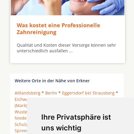
Was kostet eine Professionelle
Zahnreinigung
Qualität und Kosten dieser Vorsorge können sehr
unterschiedlich ausfallen ...
Weitere Orte in der Nähe von Erkner
Altlandsberg
*
Berlin
*
Eggersdorf bei Strausberg
*
Eichwalde
*
Erkner
* Gosen-Neu Zittau *
Grünheide
(Mark)
*
Heidesee
* Hoppegarten * Kablow *
Königs
Wusterhausen
* Miersdorfer Werder *
Ihre Privatsphäre ist
Niederlehme
*
Rehfelde
*
Rüdersdorf bei Berlin
*
Schulzendorf
* Schöneiche bei Berlin *
uns wichtig
Spreenhagen
* Wildau *
Woltersdorf
* Woltersdorf