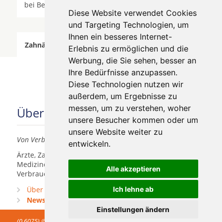
bei Berlin * Zernsdorf *
Zeuthen
*
Diese Website verwendet Cookies
und Targeting Technologien, um
Ihnen ein besseres Internet-
Zahnärzte für Zahnimplantete in Erkner wurde am
Erlebnis zu ermöglichen und die
06 August 2026 aktualisiert.
Werbung, die Sie sehen, besser an
Ihre Bedürfnisse anzupassen.
Diese Technologien nutzen wir
außerdem, um Ergebnisse zu
messen, um zu verstehen, woher
Über uns
unsere Besucher kommen oder um
unsere Website weiter zu
Von Verbrauchern für Verbraucher
entwickeln.
Ärzte, Zahnärzte, Akustiker und andere
Medizindienstleister haben hier die Möglichkeit, sich
Alle akzeptieren
Verbrauchern vorzustellen.
Über uns
Ich lehne ab
Praxismarketing
Newsletter
Einstellungen ändern
(0.6075) © 2004 - 2026 DEV AG - Alle Rechte vorbehalten