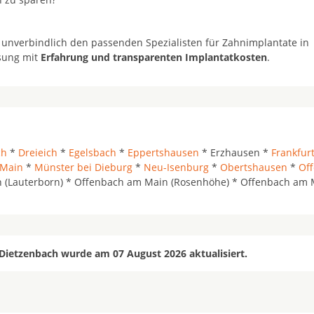
 unverbindlich den passenden Spezialisten für Zahnimplantate in
ösung mit
Erfahrung und transparenten Implantatkosten
.
ch
*
Dreieich
*
Egelsbach
*
Eppertshausen
* Erzhausen *
Frankfur
Main
*
Münster bei Dieburg
*
Neu-Isenburg
*
Obertshausen
*
Of
n (Lauterborn) * Offenbach am Main (Rosenhöhe) * Offenbach am 
 Dietzenbach wurde am 07 August 2026 aktualisiert.