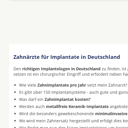
Zahnärzte für Implantate in Deutschland
Den
richtigen Implantologen in Deutschland
zu finden, is
setzen ist ein chirurgischer Eingriff und erfordert neben F
Wie viele
Zahnimplantate pro Jahr
setzt mein Zahnarzt?
Es gibt über 150 Implantatsysteme - auch gute und gün
Was darf ein
Zahnimplantat kosten?
Werden auch
metallfreie Keramik-Implantate
angeboten 
Wird die besonders gewebeschonende
minimalinvasive
Wo wird mein Zahnersatz hergestellt und erfolgt dies k
Wie findet man nun den fairen Implantologen um Koste