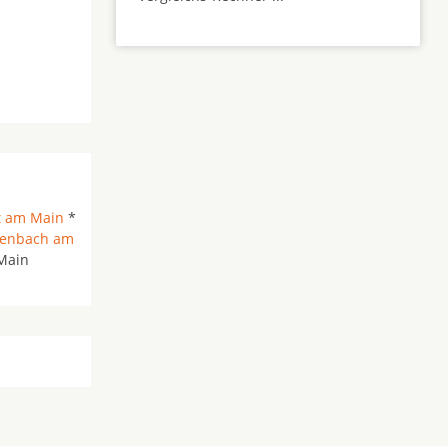
t am Main
*
fenbach am
Main