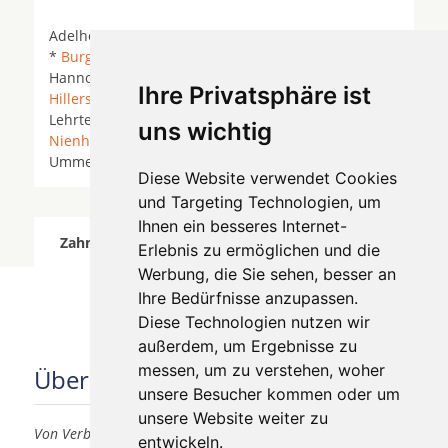
Adelheidsdorf * Ahnsbeck *
Beedenbostel
*
Bröckel
*
Burgdorf (Kreis Hannover)
* Burgdorf (Region
Hannover) *
Celle
*
Edemissen
*
Eicklingen
*
Ihre Privatsphäre ist
Hillerse
* Hohne *
Lachendorf
* Langlingen *
Lehrte *
Leiferde
*
Meinersen
*
Müden (Aller)
*
uns wichtig
Nienhagen
* Nienhagen bei Celle *
Uetze
*
Ummern *
Wathlingen
*
Wienhausen
*
Diese Website verwendet Cookies
und Targeting Technologien, um
Ihnen ein besseres Internet-
Zahnärzte für Zahnimplantete in Bröckel wurde
Erlebnis zu ermöglichen und die
am 07 August 2026 aktualisiert.
Werbung, die Sie sehen, besser an
Ihre Bedürfnisse anzupassen.
Diese Technologien nutzen wir
außerdem, um Ergebnisse zu
messen, um zu verstehen, woher
Über uns
unsere Besucher kommen oder um
unsere Website weiter zu
Von Verbrauchern für Verbraucher
entwickeln.