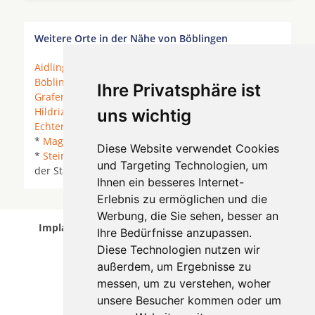
Weitere Orte in der Nähe von Böblingen
Aidlingen
* Altdorf *
Altdorf (Kreis Böblingen)
*
Böblingen
* Dettenhausen *
Ehningen
* Grafenau *
Ihre Privatsphäre ist
Grafenau (Württemberg)
* Gärtringen *
Hildrizhausen
*
Holzgerlingen
*
Leinfelden-
uns wichtig
Echterdingen
*
Leonberg
* Leonberg (Württemberg)
*
Magstadt
* Renningen *
Schönaich
*
Sindelfingen
Diese Website verwendet Cookies
*
Steinenbronn
*
Stuttgart
* Waldenbuch * Weil
und Targeting Technologien, um
der Stadt *
Weil im Schönbuch
*
Ihnen ein besseres Internet-
Erlebnis zu ermöglichen und die
Werbung, die Sie sehen, besser an
Implantologen in Böblingen wurde am 09 August
Ihre Bedürfnisse anzupassen.
2026 aktualisiert.
Diese Technologien nutzen wir
außerdem, um Ergebnisse zu
messen, um zu verstehen, woher
unsere Besucher kommen oder um