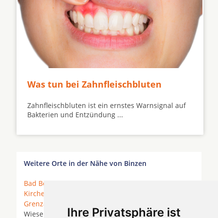
Was tun bei Zahnfleischbluten
Zahnfleischbluten ist ein ernstes Warnsignal auf
Bakterien und Entzündung ...
Weitere Orte in der Nähe von Binzen
Bad Bellingen
* Basel *
Binzen
* Bâle *
Efringen-
Kirchen
*
Eimeldingen
* Fischingen (Baden) *
Grenzach-Wyhlen
*
Inzlingen
*
Kandern
* Kleines
Ihre Privatsphäre ist
Wiesental *
Lörrach
*
Maulburg
*
Müllheim
*