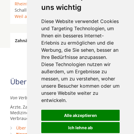
Rheinfelden (Baden)
* Riehen * Rümmingen *
uns wichtig
Schallbach *
Schliengen
*
Schopfheim
*
Steinen
*
Weil am Rhein
* Wittlingen *
Diese Website verwendet Cookies
und Targeting Technologien, um
Ihnen ein besseres Internet-
Zahnärzte für Zahnimplantete in Binzen wurde am
Erlebnis zu ermöglichen und die
08 August 2026 aktualisiert.
Werbung, die Sie sehen, besser an
Ihre Bedürfnisse anzupassen.
Diese Technologien nutzen wir
außerdem, um Ergebnisse zu
messen, um zu verstehen, woher
Über uns
unsere Besucher kommen oder um
unsere Website weiter zu
Von Verbrauchern für Verbraucher
entwickeln.
Ärzte, Zahnärzte, Akustiker und andere
Medizindienstleister haben hier die Möglichkeit, sich
Alle akzeptieren
Verbrauchern vorzustellen.
Über uns
Ich lehne ab
Praxismarketing