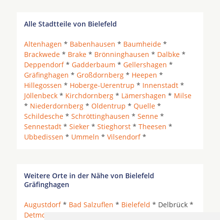
Alle Stadtteile von Bielefeld
Altenhagen
*
Babenhausen
*
Baumheide
*
Brackwede
*
Brake
*
Brönninghausen
*
Dalbke
*
Deppendorf
*
Gadderbaum
*
Gellershagen
*
Gräfinghagen
*
Großdornberg
*
Heepen
*
Hillegossen
*
Hoberge-Uerentrup
*
Innenstadt
*
Jöllenbeck
*
Kirchdornberg
*
Lämershagen
*
Milse
*
Niederdornberg
*
Oldentrup
*
Quelle
*
Schildesche
*
Schröttinghausen
*
Senne
*
Sennestadt
*
Sieker
*
Stieghorst
*
Theesen
*
Ubbedissen
*
Ummeln
*
Vilsendorf
*
Weitere Orte in der Nähe von Bielefeld
Gräfinghagen
Augustdorf
*
Bad Salzuflen
*
Bielefeld
* Delbrück *
Detmold
*
Enger
*
Gütersloh
* Halle (Westfalen) *