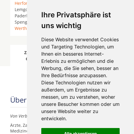
Herford
* Hiddenhausen *
Hövelhof
*
Lage (Lippe)
*
Lemgo *
Leopoldshöhe
*
Oerlinghausen
*
Ihre Privatsphäre ist
Paderborn * Rietberg *
Schloß Holte-Stukenbrock
*
Spenge *
Steinhagen (Westfalen)
*
Verl
* Vlotho *
uns wichtig
Werther (Westfalen)
*
Diese Website verwendet Cookies
und Targeting Technologien, um
Zahnärzte für Zahnimplantete in Bielefeld
Ihnen ein besseres Internet-
Gräfinghagen wurde am 07 August 2026
Erlebnis zu ermöglichen und die
aktualisiert.
Werbung, die Sie sehen, besser an
Ihre Bedürfnisse anzupassen.
Diese Technologien nutzen wir
außerdem, um Ergebnisse zu
messen, um zu verstehen, woher
Über uns
unsere Besucher kommen oder um
unsere Website weiter zu
Von Verbrauchern für Verbraucher
entwickeln.
Ärzte, Zahnärzte, Akustiker und andere
Medizindienstleister haben hier die Möglichkeit, sich
Alle akzeptieren