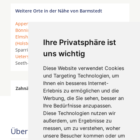
Weitere Orte in der Nähe von Barmstedt
Appen
*
Barmstedt
* Bevern * Bevern (Holstein) *
Bönningstedt
*
Ellerau
*
Ellerbek
* Ellerhoop *
Elmshorn
* Heidgraben * Hemdingen *
Horst
Ihre Privatsphäre ist
(Holstein)
*
Kaltenkirchen
* Klein Offenseth-
Sparrieshoop * Kölln-Reisiek *
Moorrege bei
uns wichtig
Uetersen
*
Pinneberg
*
Prisdorf
*
Quickborn
*
Seeth-Ekholt *
Tangstedt
*
Tornesch
*
Uetersen
*
Diese Website verwendet Cookies
und Targeting Technologien, um
Ihnen ein besseres Internet-
Zahnärzte für Zahnimplantete in Barmstedt wurde
Erlebnis zu ermöglichen und die
am 09 August 2026 aktualisiert.
Werbung, die Sie sehen, besser an
Ihre Bedürfnisse anzupassen.
Diese Technologien nutzen wir
außerdem, um Ergebnisse zu
messen, um zu verstehen, woher
Über uns
unsere Besucher kommen oder um