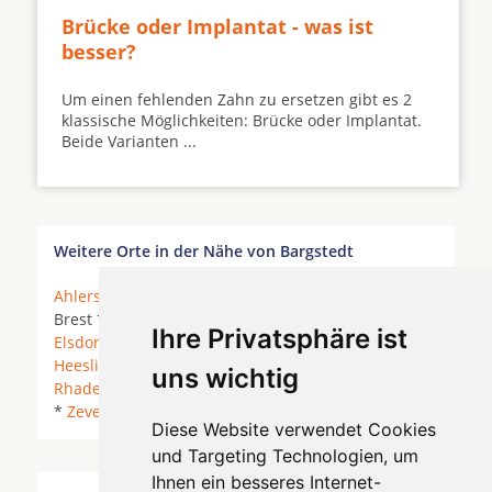
Brücke oder Implantat - was ist
besser?
Um einen fehlenden Zahn zu ersetzen gibt es 2
klassische Möglichkeiten: Brücke oder Implantat.
Beide Varianten ...
Weitere Orte in der Nähe von Bargstedt
Ahlerstedt
* Anderlingen *
Apensen
*
Bargstedt
*
Brest *
Buxtehude
* Deinste * Deinstedt *
Dollern
*
Ihre Privatsphäre ist
Elsdorf
* Farven *
Fredenbeck
*
Harsefeld
*
Heeslingen
* Horneburg * Kutenholz *
Oldendorf
*
uns wichtig
Rhade
* Sauensiek *
Selsingen
*
Sittensen
*
Stade
*
Zeven
*
Diese Website verwendet Cookies
und Targeting Technologien, um
Ihnen ein besseres Internet-