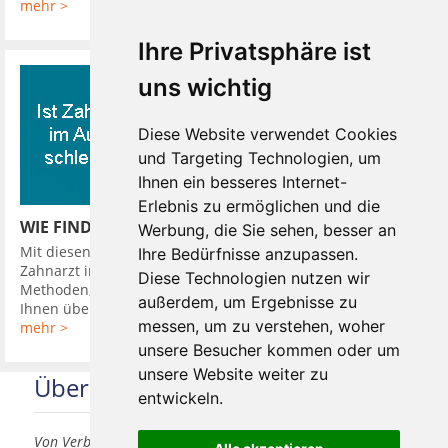
mehr >
Ihre Privatsphäre ist
uns wichtig
Diese Website verwendet Cookies
und Targeting Technologien, um
Ihnen ein besseres Internet-
Erlebnis zu ermöglichen und die
WIE FINDE ICH EINEN GUTEN ZAHNARZT
Werbung, die Sie sehen, besser an
Mit diesen 10 Tipps finden Sie leicht einen guten günstigen
Ihre Bedürfnisse anzupassen.
Zahnarzt in Ihrer Nähe. So hat Ihr Zahnarzt verschiedene
Diese Technologien nutzen wir
Methoden, Sie in seine Diagnose einzubeziehen. Er kann
außerdem, um Ergebnisse zu
Ihnen über Kamera oder ...
messen, um zu verstehen, woher
mehr >
unsere Besucher kommen oder um
unsere Website weiter zu
Über uns
entwickeln.
Von Verbrauchern für Verbraucher