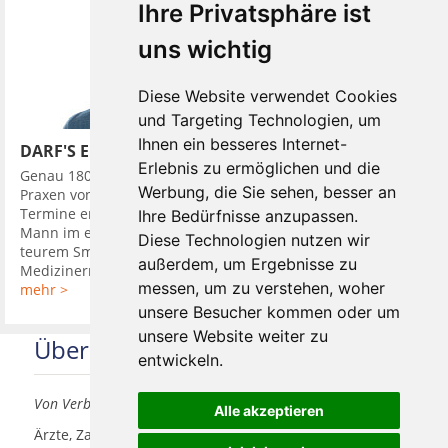
Ihre Privatsphäre ist
uns wichtig
Diese Website verwendet Cookies
und Targeting Technologien, um
Ihnen ein besseres Internet-
DARF'S EIN BISSCHEN MEHR SEIN?
Erlebnis zu ermöglichen und die
Genau 180 Mal besuchte ein junger Züricher im Jahr 2016
Werbung, die Sie sehen, besser an
Praxen von Zahnärzten. Das Besondere war: Bei der Hälfte der
Termine erschien er als gepflegter, Erfolg ausstrahlender
Ihre Bedürfnisse anzupassen.
Mann im edlen Anzug und ausgestattet mit Accessoires, wie
Diese Technologien nutzen wir
teurem Smartphone, die Status symbolisierten. Den
außerdem, um Ergebnisse zu
Medizinern sagte ...
messen, um zu verstehen, woher
mehr >
unsere Besucher kommen oder um
unsere Website weiter zu
Über uns
entwickeln.
Von Verbrauchern für Verbraucher
Alle akzeptieren
Ärzte, Zahnärzte, Akustiker und andere