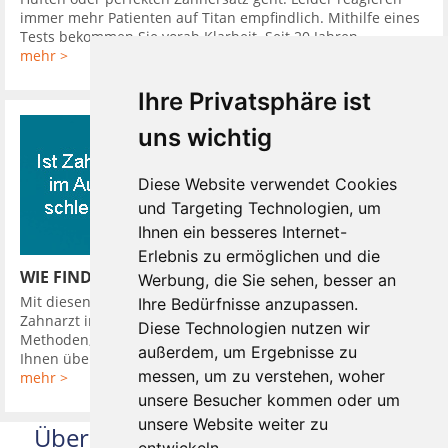
immer mehr Patienten auf Titan empfindlich. Mithilfe eines
Tests bekommen Sie vorab Klarheit. Seit 20 Jahren ...
mehr >
Ihre Privatsphäre ist
uns wichtig
Diese Website verwendet Cookies
und Targeting Technologien, um
Ihnen ein besseres Internet-
Erlebnis zu ermöglichen und die
WIE FINDE ICH EINEN GUTEN ZAHNARZT
Werbung, die Sie sehen, besser an
Mit diesen 10 Tipps finden Sie leicht einen guten günstigen
Ihre Bedürfnisse anzupassen.
Zahnarzt in Ihrer Nähe. So hat Ihr Zahnarzt verschiedene
Diese Technologien nutzen wir
Methoden, Sie in seine Diagnose einzubeziehen. Er kann
außerdem, um Ergebnisse zu
Ihnen über Kamera oder ...
messen, um zu verstehen, woher
mehr >
unsere Besucher kommen oder um
unsere Website weiter zu
Über uns