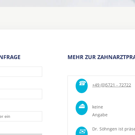
ANFRAGE
MEHR ZUR ZAHNARZTPRA
☎
+49 (0)5721 - 72722
⏏
keine
Angabe
✉
Dr. Söhngen ist präs