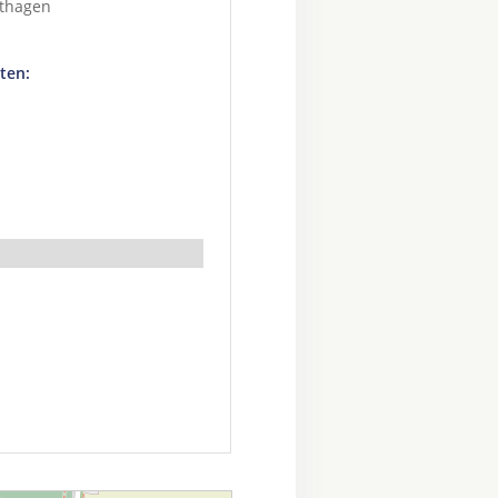
dthagen
ten: