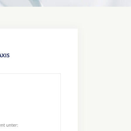
XIS
ent unter: