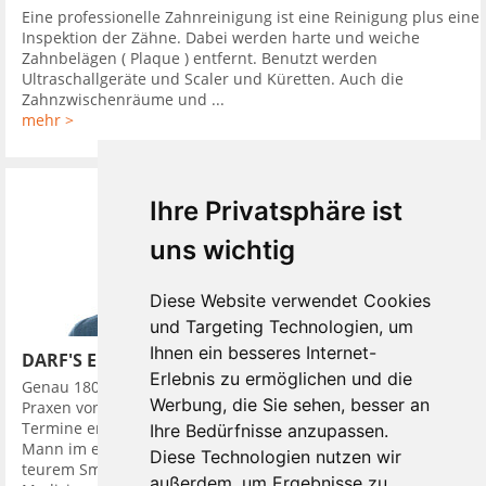
Eine professionelle Zahnreinigung ist eine Reinigung plus eine
Inspektion der Zähne. Dabei werden harte und weiche
Zahnbelägen ( Plaque ) entfernt. Benutzt werden
Ultraschallgeräte und Scaler und Küretten. Auch die
Zahnzwischenräume und ...
mehr >
Ihre Privatsphäre ist
uns wichtig
Diese Website verwendet Cookies
und Targeting Technologien, um
Ihnen ein besseres Internet-
DARF'S EIN BISSCHEN MEHR SEIN?
Erlebnis zu ermöglichen und die
Genau 180 Mal besuchte ein junger Züricher im Jahr 2016
Werbung, die Sie sehen, besser an
Praxen von Zahnärzten. Das Besondere war: Bei der Hälfte der
Termine erschien er als gepflegter, Erfolg ausstrahlender
Ihre Bedürfnisse anzupassen.
Mann im edlen Anzug und ausgestattet mit Accessoires, wie
Diese Technologien nutzen wir
teurem Smartphone, die Status symbolisierten. Den
außerdem, um Ergebnisse zu