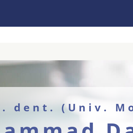
. dent. (Univ. M
ammad D