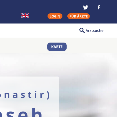
LOGIN
FÜR ÄRZTE
Arztsuche
KARTE
onastir)
aseh