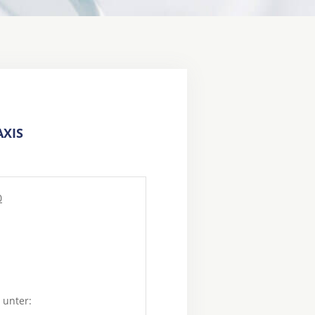
XIS
0
 unter: