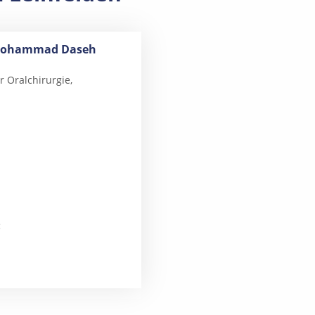
) Mohammad Daseh
 Oralchirurgie,
: