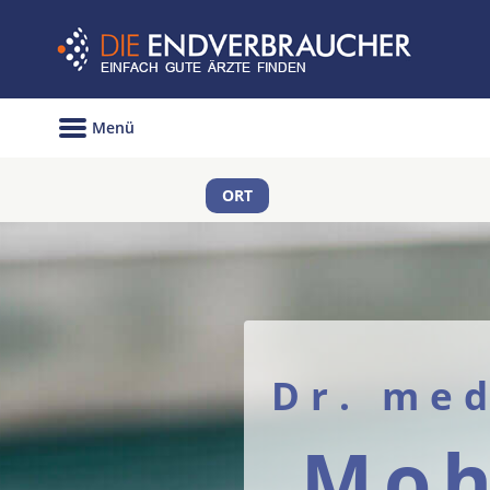
Menü
ORT
Dr. med
Moh