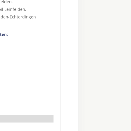
felden-
eil
Leinfelden
,
elden-Echterdingen
ten: