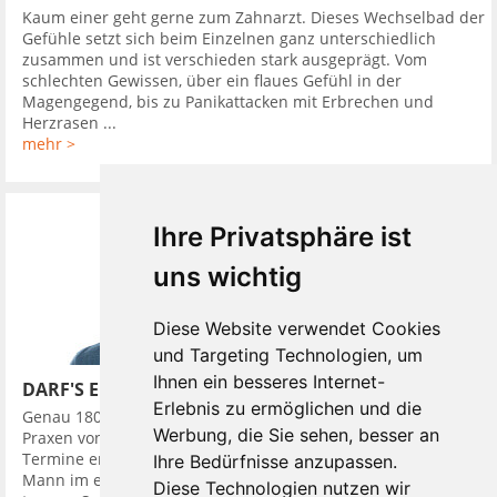
Kaum einer geht gerne zum Zahnarzt. Dieses Wechselbad der
Gefühle setzt sich beim Einzelnen ganz unterschiedlich
zusammen und ist verschieden stark ausgeprägt. Vom
schlechten Gewissen, über ein flaues Gefühl in der
Magengegend, bis zu Panikattacken mit Erbrechen und
Herzrasen ...
mehr >
Ihre Privatsphäre ist
uns wichtig
Diese Website verwendet Cookies
und Targeting Technologien, um
Ihnen ein besseres Internet-
DARF'S EIN BISSCHEN MEHR SEIN?
Erlebnis zu ermöglichen und die
Genau 180 Mal besuchte ein junger Züricher im Jahr 2016
Werbung, die Sie sehen, besser an
Praxen von Zahnärzten. Das Besondere war: Bei der Hälfte der
Termine erschien er als gepflegter, Erfolg ausstrahlender
Ihre Bedürfnisse anzupassen.
Mann im edlen Anzug und ausgestattet mit Accessoires, wie
Diese Technologien nutzen wir