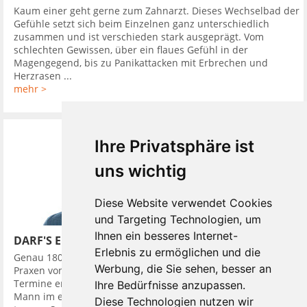
Kaum einer geht gerne zum Zahnarzt. Dieses Wechselbad der
Gefühle setzt sich beim Einzelnen ganz unterschiedlich
zusammen und ist verschieden stark ausgeprägt. Vom
schlechten Gewissen, über ein flaues Gefühl in der
Magengegend, bis zu Panikattacken mit Erbrechen und
Herzrasen ...
mehr >
Ihre Privatsphäre ist
uns wichtig
Diese Website verwendet Cookies
und Targeting Technologien, um
Ihnen ein besseres Internet-
DARF'S EIN BISSCHEN MEHR SEIN?
Erlebnis zu ermöglichen und die
Genau 180 Mal besuchte ein junger Züricher im Jahr 2016
Werbung, die Sie sehen, besser an
Praxen von Zahnärzten. Das Besondere war: Bei der Hälfte der
Termine erschien er als gepflegter, Erfolg ausstrahlender
Ihre Bedürfnisse anzupassen.
Mann im edlen Anzug und ausgestattet mit Accessoires, wie
Diese Technologien nutzen wir