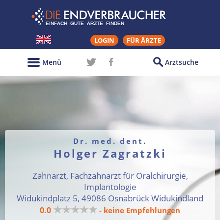
LOGIN
FÜR ÄRZTE
Menü
Arztsuche
Dr. med. dent.
Holger Zagratzki
Zahnarzt, Fachzahnarzt für Oralchirurgie,
Implantologie
Widukindplatz 5, 49086 Osnabrück Widukindland
★★★★★
0.0
- keine Empfehlungen