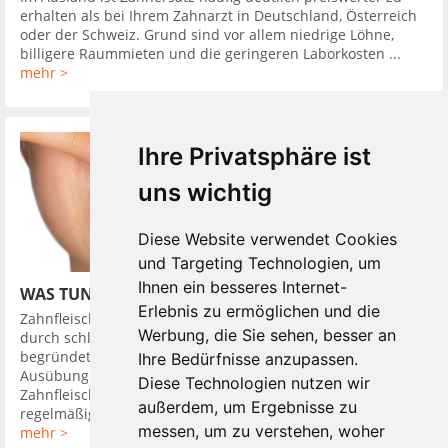
erhalten als bei Ihrem Zahnarzt in Deutschland, Österreich
oder der Schweiz. Grund sind vor allem niedrige Löhne,
billigere Raummieten und die geringeren Laborkosten ...
mehr >
Ihre Privatsphäre ist
uns wichtig
Diese Website verwendet Cookies
und Targeting Technologien, um
Ihnen ein besseres Internet-
WAS TUN BEI ZAHNFLEISCHBLUTEN
Erlebnis zu ermöglichen und die
Zahnfleischbluten ist ein ernstes Warnsignal das meistens
Werbung, die Sie sehen, besser an
durch schlechte oder schlicht kaum vorhandene Mundpflege
begründet ist. Blutet das Zahnfleisch beim Putzen oder bei
Ihre Bedürfnisse anzupassen.
Ausübung von Druck, ist das meistens ein Zeichen für eine
Diese Technologien nutzen wir
Zahnfleischentzündung, die sogenannte Gingivitis. Durch
außerdem, um Ergebnisse zu
regelmäßige ...
messen, um zu verstehen, woher
mehr >