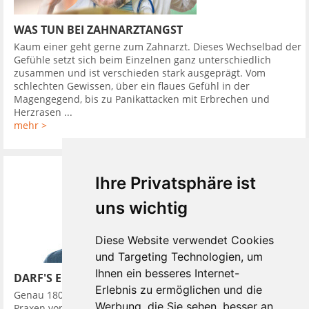
WAS TUN BEI ZAHNARZTANGST
Kaum einer geht gerne zum Zahnarzt. Dieses Wechselbad der
Gefühle setzt sich beim Einzelnen ganz unterschiedlich
zusammen und ist verschieden stark ausgeprägt. Vom
schlechten Gewissen, über ein flaues Gefühl in der
Magengegend, bis zu Panikattacken mit Erbrechen und
Herzrasen ...
mehr >
Ihre Privatsphäre ist
uns wichtig
Diese Website verwendet Cookies
und Targeting Technologien, um
Ihnen ein besseres Internet-
DARF'S EIN BISSCHEN MEHR SEIN?
Erlebnis zu ermöglichen und die
Genau 180 Mal besuchte ein junger Züricher im Jahr 2016
Werbung, die Sie sehen, besser an
Praxen von Zahnärzten. Das Besondere war: Bei der Hälfte der