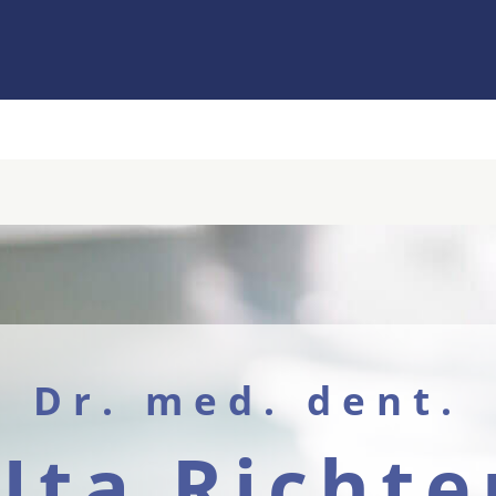
Dr. med. dent.
Uta Richte