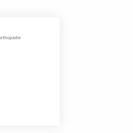
orthopädie
: