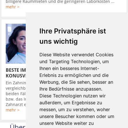
billigere Raummieten und die geringeren Laborkosten ...
mehr >
Ihre Privatsphäre ist
uns wichtig
Diese Website verwendet Cookies
und Targeting Technologien, um
Ihnen ein besseres Internet-
BESTE IMPLANTATSYSTEME HABEN
Erlebnis zu ermöglichen und die
KONUSVERBINDUNG
Werbung, die Sie sehen, besser an
Ein Zahnimplantat in den Kieferknochen zu setzen, ist
vergleichbar mit dem Eindrehen eines Dübels in die Wand. In
Ihre Bedürfnisse anzupassen.
beiden Fällen wird zuerst ein Loch gebohrt, in das der Dübel,
Diese Technologien nutzen wir
bzw. das Implantat bündig eingebracht wird. Darauf setzt der
außerdem, um Ergebnisse zu
Zahnarzt ein Provisorium, um ...
messen, um zu verstehen, woher
mehr >
unsere Besucher kommen oder um
unsere Website weiter zu
Über uns