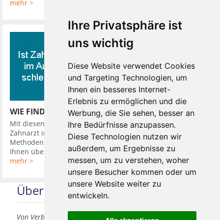
mehr >
Ihre Privatsphäre ist
uns wichtig
Diese Website verwendet Cookies
und Targeting Technologien, um
Ihnen ein besseres Internet-
Erlebnis zu ermöglichen und die
WIE FINDE ICH EINEN GUTEN ZAHNARZT
Werbung, die Sie sehen, besser an
Mit diesen 10 Tipps finden Sie leicht einen guten günstigen
Ihre Bedürfnisse anzupassen.
Zahnarzt in Ihrer Nähe. So hat Ihr Zahnarzt verschiedene
Diese Technologien nutzen wir
Methoden, Sie in seine Diagnose einzubeziehen. Er kann
außerdem, um Ergebnisse zu
Ihnen über Kamera oder ...
messen, um zu verstehen, woher
mehr >
unsere Besucher kommen oder um
unsere Website weiter zu
Über uns
entwickeln.
Von Verbrauchern für Verbraucher