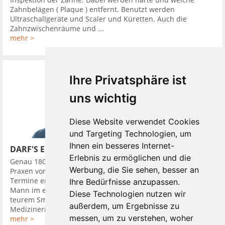
Zahnbelägen ( Plaque ) entfernt. Benutzt werden
Ultraschallgeräte und Scaler und Küretten. Auch die
Zahnzwischenräume und ...
mehr >
Ihre Privatsphäre ist
uns wichtig
Diese Website verwendet Cookies
und Targeting Technologien, um
Ihnen ein besseres Internet-
DARF'S EIN BISSCHEN MEHR SEIN?
Erlebnis zu ermöglichen und die
Genau 180 Mal besuchte ein junger Züricher im Jahr 2016
Werbung, die Sie sehen, besser an
Praxen von Zahnärzten. Das Besondere war: Bei der Hälfte der
Termine erschien er als gepflegter, Erfolg ausstrahlender
Ihre Bedürfnisse anzupassen.
Mann im edlen Anzug und ausgestattet mit Accessoires, wie
Diese Technologien nutzen wir
teurem Smartphone, die Status symbolisierten. Den
außerdem, um Ergebnisse zu
Medizinern sagte ...
messen, um zu verstehen, woher
mehr >