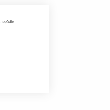
thopädie
: