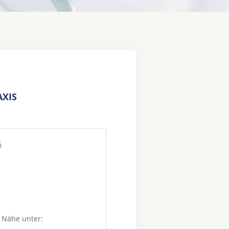
XIS
6
 Nähe unter: