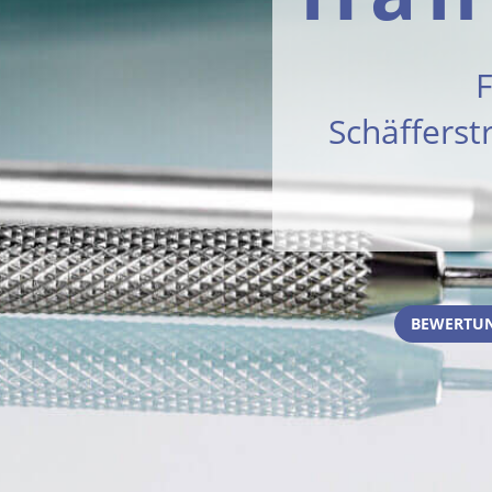
F
Schäfferst
BEWERTUN