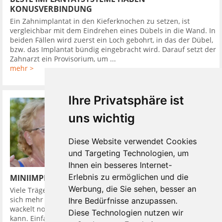
KONUSVERBINDUNG
Ein Zahnimplantat in den Kieferknochen zu setzen, ist
vergleichbar mit dem Eindrehen eines Dübels in die Wand. In
beiden Fällen wird zuerst ein Loch gebohrt, in das der Dübel,
bzw. das Implantat bündig eingebracht wird. Darauf setzt der
Zahnarzt ein Provisorium, um ...
mehr >
Ihre Privatsphäre ist
uns wichtig
Diese Website verwendet Cookies
und Targeting Technologien, um
Ihnen ein besseres Internet-
Erlebnis zu ermöglichen und die
MINIIMPLANTATE UND DIE PROTHESE SITZT
Werbung, die Sie sehen, besser an
Viele Träger von herausnehmbaren Zahnprothesen wünschen
sich mehr Halt. Einen komfortablen Zahnersatz, der weder
Ihre Bedürfnisse anzupassen.
wackelt noch drückt. Einen mit dem man wieder alles essen
Diese Technologien nutzen wir
kann. Einfach so wie früher, als man sich fragte: Worauf habe