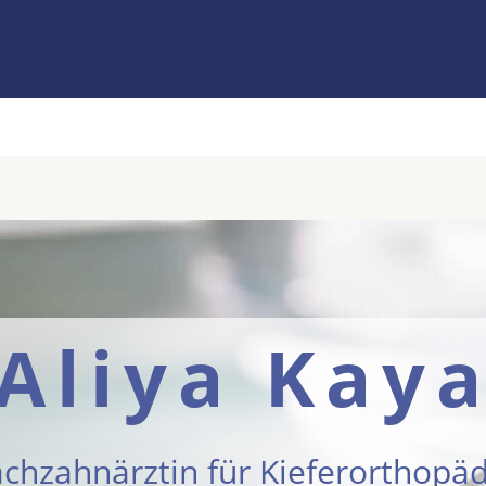
Aliya Kay
achzahnärztin für Kieferorthopäd