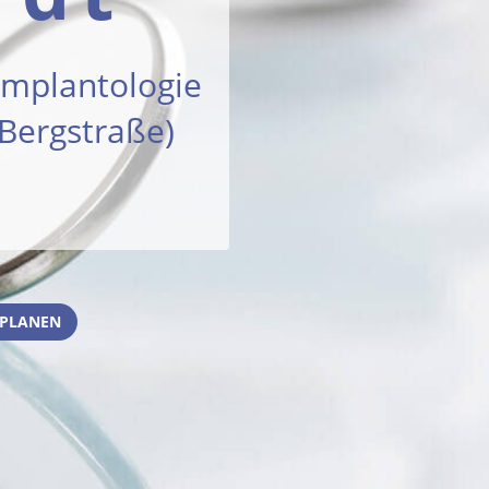
 Implantologie
Bergstraße)
 PLANEN