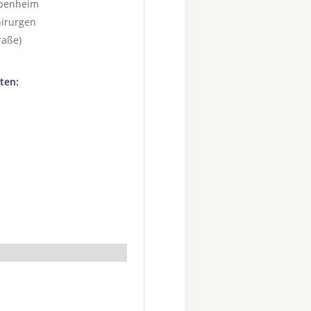
ppenheim
irurgen
raße)
ten: