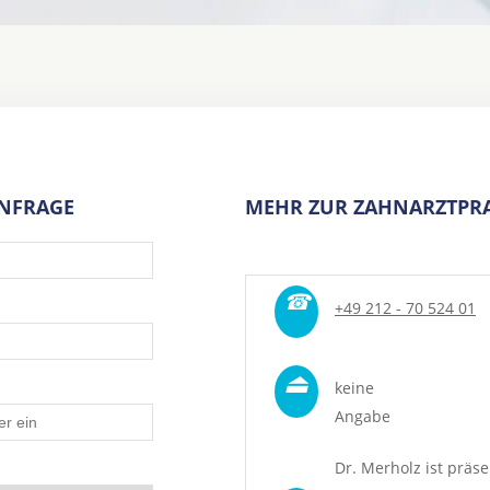
ANFRAGE
MEHR ZUR ZAHNARZTPRA
☎
+49 212 - 70 524 01
⏏
keine
Angabe
Dr. Merholz ist präse