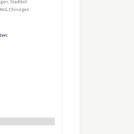
ngen
, Stadtteil
MKG-Chirurgen
ten: