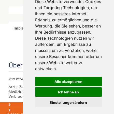
Diese Website verwendet Cookies
und Targeting Technologien, um
Ihnen ein besseres Internet-
Erlebnis zu ermöglichen und die
Werbung, die Sie sehen, besser an
Implantologen in Dänemark wurde am 06 August
Ihre Bedürfnisse anzupassen.
2026 aktualisiert.
Diese Technologien nutzen wir
außerdem, um Ergebnisse zu
messen, um zu verstehen, woher
unsere Besucher kommen oder um
unsere Website weiter zu
Über uns
entwickeln.
Von Verbrauchern für Verbraucher
Alle akzeptieren
Ärzte, Zahnärzte, Akustiker und andere
Medizindienstleister haben hier die Möglichkeit, sich
Ich lehne ab
Verbrauchern vorzustellen.
Einstellungen ändern
Über uns
Was kosten
Zahnimplantate
Praxismarketing