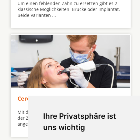
Um einen fehlenden Zahn zu ersetzen gibt es 2
klassische Möglichkeiten: Brücke oder Implantat.
Beide Varianten ...
Cerec Krone auch auf Implantate?
Mit der CEREC Methode kann eine Krone direkt in
Ihre Privatsphäre ist
der Zahnarztpraxis innerhalb einer Stunde
angefertigt werden ...
uns wichtig