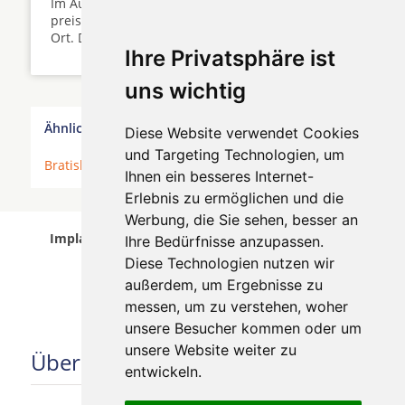
Im Ausland ist Zahnersatz häufig deutlich
preiswerter zu erhalten als bei Ihrem Zahnarzt vor
Ort. Doch lohnt sich die ...
Ihre Privatsphäre ist
uns wichtig
Ähnliche Behandler finden:
Diese Website verwendet Cookies
und Targeting Technologien, um
Bratislava
*
Ihnen ein besseres Internet-
Erlebnis zu ermöglichen und die
Werbung, die Sie sehen, besser an
Implantologen in Bratislava wurde am 06 August
Ihre Bedürfnisse anzupassen.
2026 aktualisiert.
Diese Technologien nutzen wir
außerdem, um Ergebnisse zu
messen, um zu verstehen, woher
unsere Besucher kommen oder um
unsere Website weiter zu
Über uns
entwickeln.