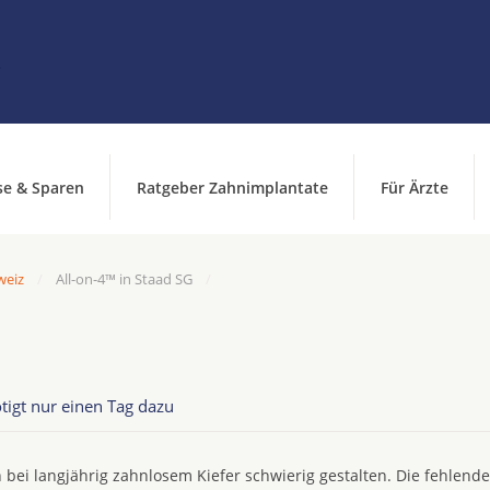
se & Sparen
Ratgeber Zahnimplantate
Für Ärzte
weiz
All-on-4™ in Staad SG
tigt nur einen Tag dazu
 bei langjährig zahnlosem Kiefer schwierig gestalten. Die fehlend