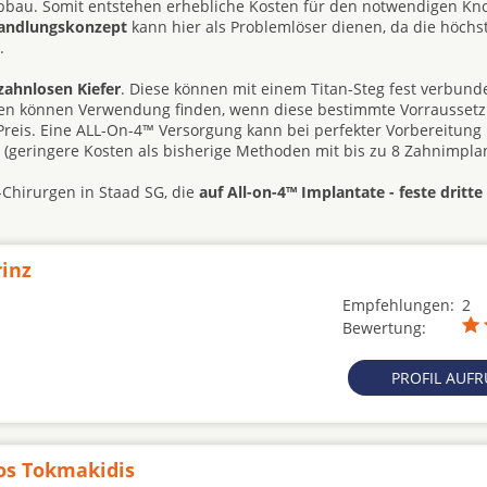
abbau. Somit entstehen erhebliche Kosten für den notwendigen K
handlungskonzept
kann hier als Problemlöser dienen, da die höchst
.
zahnlosen Kiefer
. Diese können mit einem Titan-Steg fest verbun
hesen können Verwendung finden, wenn diese bestimmte Vorrausset
d Preis. Eine ALL-On-4™ Versorgung kann bei perfekter Vorbereitung
e (geringere Kosten als bisherige Methoden mit bis zu 8 Zahnimplan
-Chirurgen in Staad SG, die
auf All-on-4™ Implantate - feste dritt
rinz
Empfehlungen:
2
Bewertung:
PROFIL AUF
os Tokmakidis