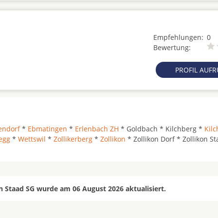
Empfehlungen:
0
Bewertung:
PROFIL AUF
endorf
*
Ebmatingen
*
Erlenbach ZH
* Goldbach * Kilchberg *
Kil
egg
*
Wettswil
*
Zollikerberg
*
Zollikon
* Zollikon Dorf * Zollikon St
n Staad SG wurde am 06 August 2026 aktualisiert.