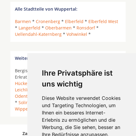
Alle Stadtteile von Wuppertal:
Barmen
*
Cronenberg
*
Elberfeld
*
Elberfeld West
*
Langerfeld
*
Oberbarmen
*
Ronsdorf
*
Uellendahl-Katernberg
*
Vohwinkel
*
Weitere Orte in der Nähe von Wuppertal Barmen
Bergisch Gladbach *
Burscheid
*
Ennepetal
*
Ihre Privatsphäre ist
Erkrath *
Gummersbach
*
Haan
* Halver *
uns wichtig
Hückeswagen
*
Kürten
* Langenfeld (Rheinland) *
Leichlingen (Rheinland)
*
Leverkusen
* Lindlar *
Odenthal
*
Radevormwald
*
Remscheid
* Schwelm
Diese Website verwendet Cookies
*
Solingen
* Sprockhövel *
Wermelskirchen
*
und Targeting Technologien, um
Wipperfürth
*
Wuppertal
* Wülfrath *
Ihnen ein besseres Internet-
Erlebnis zu ermöglichen und die
Werbung, die Sie sehen, besser an
Zahnärzte für Zahnimplantete in Wuppertal
Ihre Bedürfnisse anzupassen.