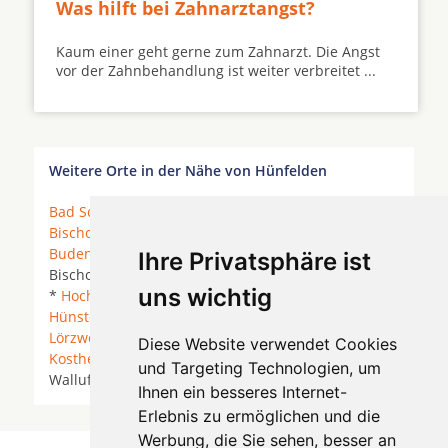
Was hilft bei Zahnarztangst?
Kaum einer geht gerne zum Zahnarzt. Die Angst
vor der Zahnbehandlung ist weiter verbreitet ...
Weitere Orte in der Nähe von Hünfelden
Bad Schwalbach
* Bischofsheim (Mainspitze) *
Bischofsheim bei Rüsselsheim
*
Bodenheim
*
Budenheim
* Flörsheim am Main * Gau-
Ihre Privatsphäre ist
Bischofsheim *
Ginsheim-Gustavsburg
*
Harxheim
uns wichtig
*
Hochheim am Main
* Hofheim am Taunus *
Hünstetten
*
Idstein
* Klein-Winternheim *
Lörzweiler
*
Mainz
*
Mainz-Kastel
*
Mainz-
Diese Website verwendet Cookies
Kostheim
* Nackenheim *
Rüsselsheim
* Trebur *
und Targeting Technologien, um
Walluf *
Wiesbaden
*
Ihnen ein besseres Internet-
Erlebnis zu ermöglichen und die
Werbung, die Sie sehen, besser an