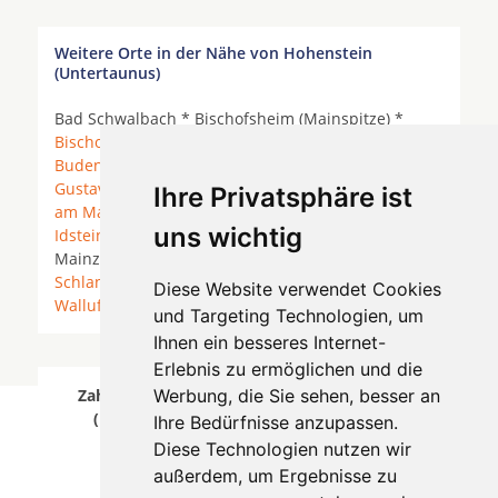
Weitere Orte in der Nähe von Hohenstein
(Untertaunus)
Bad Schwalbach * Bischofsheim (Mainspitze) *
Bischofsheim bei Rüsselsheim
* Bodenheim *
Budenheim
*
Eltville am Rhein
*
Ginsheim-
Gustavsburg
*
Heidesheim am Rhein
*
Hochheim
Ihre Privatsphäre ist
am Main
*
Hofheim am Taunus
*
Hünstetten
*
uns wichtig
Idstein
* Kiedrich * Klein-Winternheim *
Mainz
*
Mainz am Rhein *
Mainz-Kastel
*
Mainz-Kostheim
*
Schlangenbad
* Taunusstein * Wackernheim *
Diese Website verwendet Cookies
Walluf
*
Wiesbaden
*
und Targeting Technologien, um
Ihnen ein besseres Internet-
Erlebnis zu ermöglichen und die
Zahnärzte für Zahnimplantete in Hohenstein
Werbung, die Sie sehen, besser an
(Untertaunus) wurde am 06 August 2026
Ihre Bedürfnisse anzupassen.
aktualisiert.
Diese Technologien nutzen wir
außerdem, um Ergebnisse zu