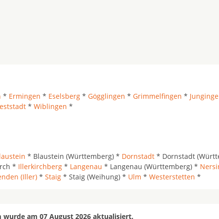
n
*
Ermingen
*
Eselsberg
*
Gögglingen
*
Grimmelfingen
*
Junging
eststadt
*
Wiblingen
*
laustein
* Blaustein (Württemberg) *
Dornstadt
* Dornstadt (Württ
irch *
Illerkirchberg
*
Langenau
* Langenau (Württemberg) *
Nersi
nden (Iller)
*
Staig
* Staig (Weihung) *
Ulm
*
Westerstetten
*
 wurde am 07 August 2026 aktualisiert.