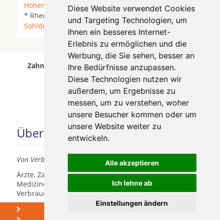
Hohenhameln
*
Holle
*
Nordstemmen
*
Pattensen
Diese Website verwendet Cookies
* Rheden *
Sarstedt
*
Schellerten
*
Sibbesse
*
und Targeting Technologien, um
Söhlde
* Westfeld *
Ihnen ein besseres Internet-
Erlebnis zu ermöglichen und die
Werbung, die Sie sehen, besser an
Zahnärzte für Zahnimplantete in Uder wurde am
Ihre Bedürfnisse anzupassen.
05 August 2026 aktualisiert.
Diese Technologien nutzen wir
außerdem, um Ergebnisse zu
messen, um zu verstehen, woher
unsere Besucher kommen oder um
unsere Website weiter zu
Über uns
entwickeln.
Von Verbrauchern für Verbraucher
Alle akzeptieren
Ärzte, Zahnärzte, Akustiker und andere
Ich lehne ab
Medizindienstleister haben hier die Möglichkeit, sich
Verbrauchern vorzustellen.
Einstellungen ändern
Über uns
Praxismarketing
Newsletter