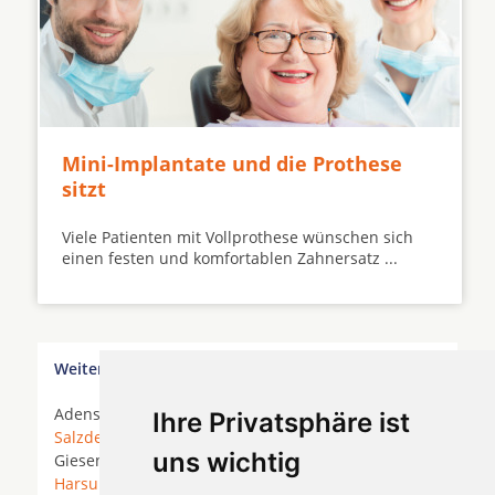
Mini-Implantate und die Prothese
sitzt
Viele Patienten mit Vollprothese wünschen sich
einen festen und komfortablen Zahnersatz ...
Weitere Orte in der Nähe von Uder
Adenstedt *
Algermissen
* Almstedt *
Bad
Ihre Privatsphäre ist
Salzdetfurth
* Betheln * Despetal *
Diekholzen
*
uns wichtig
Giesen *
Giesen bei Hildesheim
* Gronau (Leine) *
Harsum
*
Hildesheim
*
Hildesheim West
*