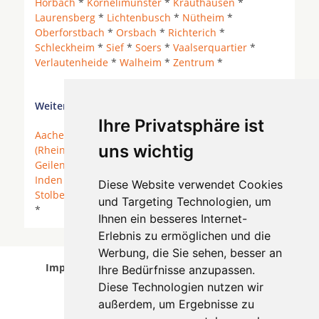
Horbach
*
Kornelimünster
*
Krauthausen
*
Laurensberg
*
Lichtenbusch
*
Nütheim
*
Oberforstbach
*
Orsbach
*
Richterich
*
Schleckheim
*
Sief
*
Soers
*
Vaalserquartier
*
Verlautenheide
*
Walheim
*
Zentrum
*
Weitere Orte in der Nähe von Aachen:
Ihre Privatsphäre ist
Aachen
*
Aldenhoven
* Alsdorf *
Alsdorf
uns wichtig
(Rheinland)
*
Baesweiler
*
Eschweiler
*
Geilenkirchen
*
Herzogenrath
*
Hürtgenwald
*
Inden
*
Langerwehe
*
Roetgen
*
Simmerath
*
Diese Website verwendet Cookies
Stolberg (Rheinland)
*
Würselen
*
Übach-Palenberg
und Targeting Technologien, um
*
Ihnen ein besseres Internet-
Erlebnis zu ermöglichen und die
Werbung, die Sie sehen, besser an
Implantologen in Aachen wurde am 05 August
Ihre Bedürfnisse anzupassen.
2026 aktualisiert.
Diese Technologien nutzen wir
außerdem, um Ergebnisse zu