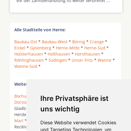
vor der Zahnbehandlung ist weiter verbreitet ...
Alle Stadtteile von Herne:
Baukau-Ost
*
Baukau-West
*
Börnig
*
Crange
*
Eickel
*
Gysenberg
*
Herne-Mitte
*
Herne-Süd
*
Holsterhausen
*
Holthausen
*
Horsthausen
*
Röhlinghausen
*
Sodingen
*
Unser Fritz
*
Wanne
*
Wanne-Süd
*
Weitere Orte in der Nähe von Herne:
Bochum
* Bottrop *
Castrop-Rauxel
*
Datteln
*
Ihre Privatsphäre ist
Dorsten
*
Dortmund
*
Essen
*
Gelsenkirchen
*
uns wichtig
Gladbeck *
Hattingen
* Hattingen an der Ruhr *
Herdecke an der Ruhr *
Herne
*
Herten
* Lünen *
Marl
*
Oer-Erkenschwick
*
Recklinghausen
*
Diese Website verwendet Cookies
Recklinghausen (Ost) * Recklinghausen (Stadtmitte)
und Targeting Technologien, um