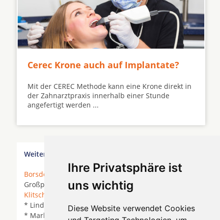
Cerec Krone auch auf Implantate?
Mit der CEREC Methode kann eine Krone direkt in
der Zahnarztpraxis innerhalb einer Stunde
angefertigt werden ...
Weitere Orte in der Nähe von Lugau/Erzgebirge
Ihre Privatsphäre ist
Borsdorf
*
Delitzsch
*
Eilenburg
* Engelsdorf *
uns wichtig
Großpösna *
Hohenprießnitz
* Jesewitz *
Klitschmar
*
Krostitz
*
Leipzig
*
Leipzig Engelsdorf
* Lindenthal *
Löbnitz
* Lützschena *
Markkleeberg
Diese Website verwendet Cookies
* Markranstädt * Mölkau *
Panitzsch
*
Rackwitz
*