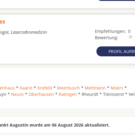
es
Empfehlungen:
0
logie, Laserzahnmedizin
Bewertung:
PROFIL AUF
genhaus
*
Kaarst
*
Krefeld
*
Meerbusch
*
Mettmann
*
Moers
*
uyn *
Neuss
*
Oberhausen
*
Ratingen
* Rheurdt * Tönisvorst * Vel
ankt Augustin wurde am 06 August 2026 aktualisiert.