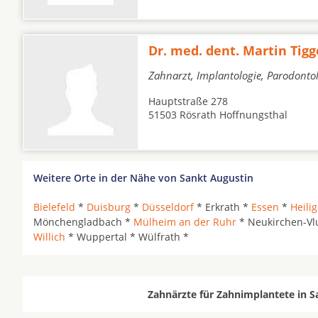
Dr. med. dent. Martin Tigg
Zahnarzt, Implantologie, Parodonto
Hauptstraße 278
51503 Rösrath Hoffnungsthal
Weitere Orte in der Nähe von Sankt Augustin
Bielefeld
*
Duisburg
*
Düsseldorf
* Erkrath *
Essen
*
Heili
Mönchengladbach *
Mülheim an der Ruhr
* Neukirchen-Vl
Willich
* Wuppertal * Wülfrath *
Zahnärzte für Zahnimplantete in S