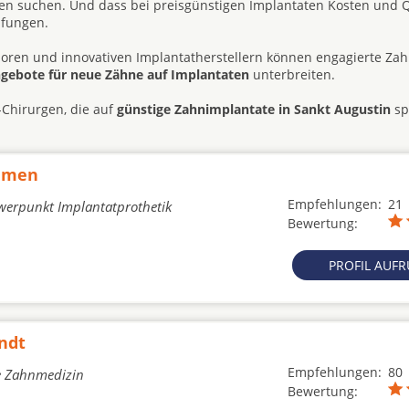
 suchen. Und dass bei preisgünstigen Implantaten Kosten und Q
üfungen.
ren und innovativen Implantatherstellern können engagierte Zah
ngebote für neue Zähne auf Implantaten
unterbreiten.
-Chirurgen, die auf
günstige Zahnimplantate in Sankt Augustin
spe
ammen
Empfehlungen:
21
chwerpunkt Implantatprothetik
Bewertung:
PROFIL AUF
ndt
Empfehlungen:
80
he Zahnmedizin
Bewertung: