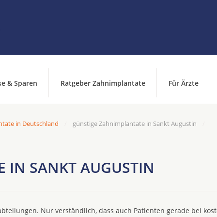
se & Sparen
Ratgeber Zahnimplantate
Für Ärzte
ntate in Deutschland
günstige Zahnimplantate in Sankt Augustin
 IN SANKT AUGUSTIN
bteilungen. Nur verständlich, dass auch Patienten gerade bei kos