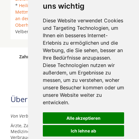
uns wichtig
*
Heiligenhaus
*
Kaarst
*
Krefeld
*
Meerbusch
*
Mettmann
*
Moers
* Mönchengladbach *
Mülheim
an der Ruhr
* Neukirchen-Vluyn *
Neuss
*
Diese Website verwendet Cookies
Oberhausen
*
Ratingen
* Rheurdt * Tönisvorst *
und Targeting Technologien, um
Velbert *
Willich
* Wuppertal * Wülfrath *
Ihnen ein besseres Internet-
Erlebnis zu ermöglichen und die
Werbung, die Sie sehen, besser an
Zahnärzte für Zahnimplantete in Hückeswagen
Ihre Bedürfnisse anzupassen.
wurde am 06 August 2026 aktualisiert.
Diese Technologien nutzen wir
außerdem, um Ergebnisse zu
messen, um zu verstehen, woher
unsere Besucher kommen oder um
unsere Website weiter zu
Über uns
entwickeln.
Von Verbrauchern für Verbraucher
Alle akzeptieren
Ärzte, Zahnärzte, Akustiker und andere
Ich lehne ab
Medizindienstleister haben hier die Möglichkeit, sich
Verbrauchern vorzustellen.