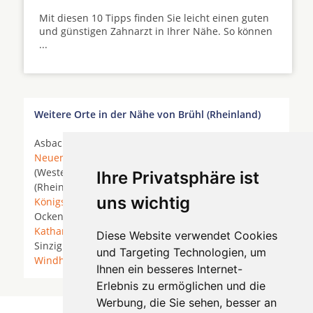
Mit diesen 10 Tipps finden Sie leicht einen guten
und günstigen Zahnarzt in Ihrer Nähe. So können
...
Weitere Orte in der Nähe von Brühl (Rheinland)
Asbach (Westerwald) *
Bad Honnef
*
Bad
Neuenahr-Ahrweiler
*
Bonn
* Buchholz
(Westerwald) *
Erpel
*
Grafschaft
* Grafschaft
Ihre Privatsphäre ist
(Rheinland) * Hennef (Sieg) * Kasbach-Ohlenberg *
uns wichtig
Königswinter
*
Linz am Rhein
*
Neustadt (Wied)
*
Ockenfels *
Remagen
*
Rheinbreitbach
*
Sankt
Katharinen
* Sankt Katharinen (Kreis Neuwied) *
Diese Website verwendet Cookies
Sinzig *
Unkel
*
Vettelschoß
*
Wachtberg
*
und Targeting Technologien, um
Windhagen
*
Ihnen ein besseres Internet-
Erlebnis zu ermöglichen und die
Werbung, die Sie sehen, besser an