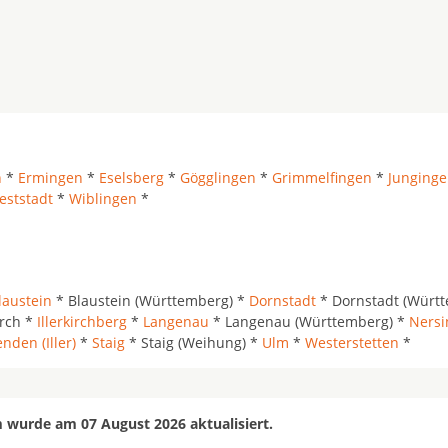
n
*
Ermingen
*
Eselsberg
*
Gögglingen
*
Grimmelfingen
*
Junging
eststadt
*
Wiblingen
*
laustein
* Blaustein (Württemberg) *
Dornstadt
* Dornstadt (Württ
irch *
Illerkirchberg
*
Langenau
* Langenau (Württemberg) *
Nersi
nden (Iller)
*
Staig
* Staig (Weihung) *
Ulm
*
Westerstetten
*
 wurde am 07 August 2026 aktualisiert.