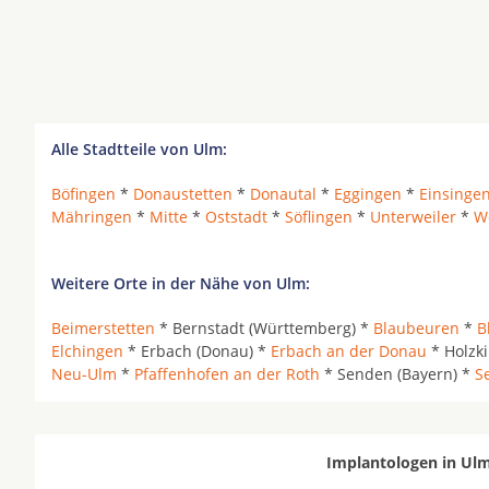
Alle Stadtteile von Ulm:
Böfingen
*
Donaustetten
*
Donautal
*
Eggingen
*
Einsinge
Mähringen
*
Mitte
*
Oststadt
*
Söflingen
*
Unterweiler
*
W
Weitere Orte in der Nähe von Ulm:
Beimerstetten
* Bernstadt (Württemberg) *
Blaubeuren
*
B
Elchingen
* Erbach (Donau) *
Erbach an der Donau
* Holzk
Neu-Ulm
*
Pfaffenhofen an der Roth
* Senden (Bayern) *
Se
Implantologen in Ulm