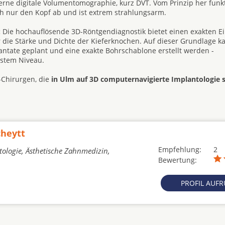
rne digitale Volumentomographie, kurz DVT. Vom Prinzip her funkt
h nur den Kopf ab und ist extrem strahlungsarm.
:
Die hochauflösende 3D-Röntgendiagnostik bietet einen exakten Ein
 die Stärke und Dichte der Kieferknochen. Auf dieser Grundlage k
tate geplant und eine exakte Bohrschablone erstellt werden -
hstem Niveau.
-Chirurgen, die
in Ulm auf 3D computernavigierte Implantologie sp
cheytt
Empfehlung:
2
ologie, Ästhetische Zahnmedizin,
Bewertung:
PROFIL AUF