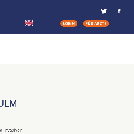
LOGIN
FÜR ÄRZTE
 ULM
alinvasiven