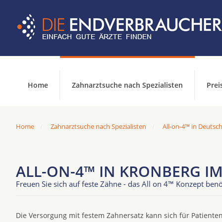
Home
Zahnarztsuche nach Spezialisten
Prei
Home
Zahnarztsuche nach Spezialisten
All-on-4™ in Deutsc
ALL-ON-4™ IN KRONBERG I
Freuen Sie sich auf feste Zähne - das All on 4™ Konzept benö
Die Versorgung mit festem Zahnersatz kann sich für Patienten