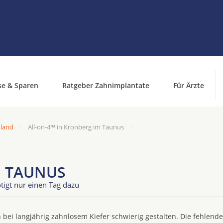
se & Sparen
Ratgeber Zahnimplantate
Für Ärzte
hland
All-on-4™ in Kronberg im Taunus
M TAUNUS
tigt nur einen Tag dazu
 bei langjährig zahnlosem Kiefer schwierig gestalten. Die fehlend