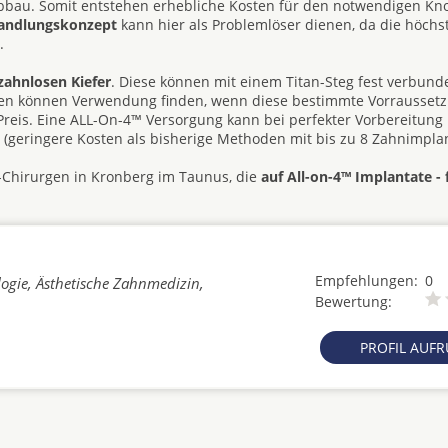
abbau. Somit entstehen erhebliche Kosten für den notwendigen K
handlungskonzept
kann hier als Problemlöser dienen, da die höchst
.
zahnlosen Kiefer
. Diese können mit einem Titan-Steg fest verbun
hesen können Verwendung finden, wenn diese bestimmte Vorrausset
d Preis. Eine ALL-On-4™ Versorgung kann bei perfekter Vorbereitung
e (geringere Kosten als bisherige Methoden mit bis zu 8 Zahnimplan
G-Chirurgen in Kronberg im Taunus, die
auf All-on-4™ Implantate - 
Empfehlungen:
0
ogie, Ästhetische Zahnmedizin,
Bewertung:
PROFIL AUF