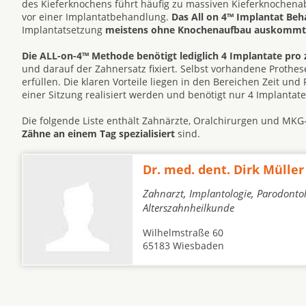
des Kieferknochens führt häufig zu massiven Kieferknochen
vor einer Implantatbehandlung.
Das All on 4™ Implantat Be
Implantatsetzung
meistens ohne Knochenaufbau auskommt
Die ALL-on-4™ Methode benötigt lediglich 4 Implantate pro 
und darauf der Zahnersatz fixiert. Selbst vorhandene Prot
erfüllen. Die klaren Vorteile liegen in den Bereichen Zeit un
einer Sitzung realisiert werden und benötigt nur 4 Implantat
Die folgende Liste enthält Zahnärzte, Oralchirurgen und MK
Zähne an einem Tag spezialisiert
sind.
Dr. med. dent. Dirk Müller
Zahnarzt, Implantologie, Parodontol
Alterszahnheilkunde
Wilhelmstraße 60
65183 Wiesbaden