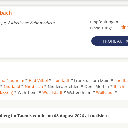
kbach
Empfehlungen:
3
oge, Ästhetische Zahnmedizin,
Bewertung:
PROFIL AUF
Bad Nauheim
*
Bad Vilbel
*
Florstadt
* Frankfurt am Main *
Friedb
*
Niddatal
*
Nidderau
* Niederdorfelden * Ober-Mörlen *
Reiche
Hessen)
* Wehrheim *
Woellstadt
* Wölfersheim *
Wöllstadt
*
nberg im Taunus wurde am 08 August 2026 aktualisiert.