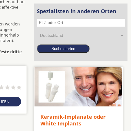
nochenaufbau
 effektive
Spezialisten in anderen Orten
den werden
zungen
 innerhalb
taten).
feste dritte
RUFEN
Keramik-Implanate oder
White Implants