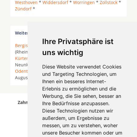
Westhoven
*
Widdersdorf
*
Worringen
*
Zollstock
*
Zündorf
*
Weitere Orte in der Nähe von Köln Dünnwald
Ihre Privatsphäre ist
Bergisch Gladbach
* Bonn *
Bornheim
* Bornheim
uns wichtig
(Rheinland) * Brühl (Rheinland) *
Hürth
*
Köln
*
Kürten
*
Leverkusen
* Lindlar *
Lohmar
*
Much
*
Neunkirchen-Seelscheid *
Neuss
*
Niederkassel
*
Diese Website verwendet Cookies
Odenthal
*
Overath
* Pulheim *
Rösrath
* Sankt
und Targeting Technologien, um
Augustin * Siegburg *
Troisdorf
*
Wesseling
*
Ihnen ein besseres Internet-
Erlebnis zu ermöglichen und die
Werbung, die Sie sehen, besser an
Zahnärzte für Zahnimplantete in Köln Dünnwald
Ihre Bedürfnisse anzupassen.
wurde am 08 August 2026 aktualisiert.
Diese Technologien nutzen wir
außerdem, um Ergebnisse zu
messen, um zu verstehen, woher
unsere Besucher kommen oder um