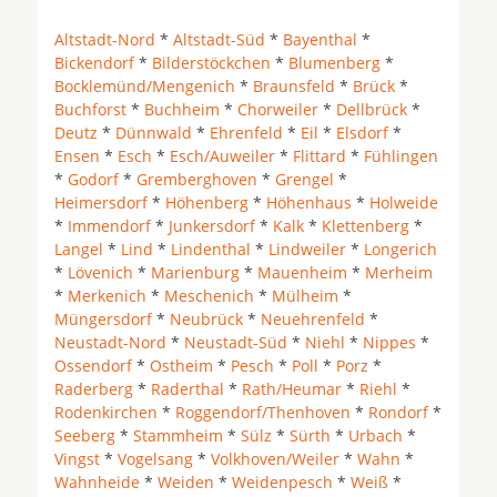
Altstadt-Nord
*
Altstadt-Süd
*
Bayenthal
*
Bickendorf
*
Bilderstöckchen
*
Blumenberg
*
Bocklemünd/Mengenich
*
Braunsfeld
*
Brück
*
Buchforst
*
Buchheim
*
Chorweiler
*
Dellbrück
*
Deutz
*
Dünnwald
*
Ehrenfeld
*
Eil
*
Elsdorf
*
Ensen
*
Esch
*
Esch/Auweiler
*
Flittard
*
Fühlingen
*
Godorf
*
Gremberghoven
*
Grengel
*
Heimersdorf
*
Höhenberg
*
Höhenhaus
*
Holweide
*
Immendorf
*
Junkersdorf
*
Kalk
*
Klettenberg
*
Langel
*
Lind
*
Lindenthal
*
Lindweiler
*
Longerich
*
Lövenich
*
Marienburg
*
Mauenheim
*
Merheim
*
Merkenich
*
Meschenich
*
Mülheim
*
Müngersdorf
*
Neubrück
*
Neuehrenfeld
*
Neustadt-Nord
*
Neustadt-Süd
*
Niehl
*
Nippes
*
Ossendorf
*
Ostheim
*
Pesch
*
Poll
*
Porz
*
Raderberg
*
Raderthal
*
Rath/Heumar
*
Riehl
*
Rodenkirchen
*
Roggendorf/Thenhoven
*
Rondorf
*
Seeberg
*
Stammheim
*
Sülz
*
Sürth
*
Urbach
*
Vingst
*
Vogelsang
*
Volkhoven/Weiler
*
Wahn
*
Wahnheide
*
Weiden
*
Weidenpesch
*
Weiß
*