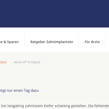
se & Sparen
Ratgeber Zahnimplantate
Für Ärzte
hland
All-on-4™ in Kaarst
tigt nur einen Tag dazu
 bei langjährig zahnlosem Kiefer schwierig gestalten. Die fehlend