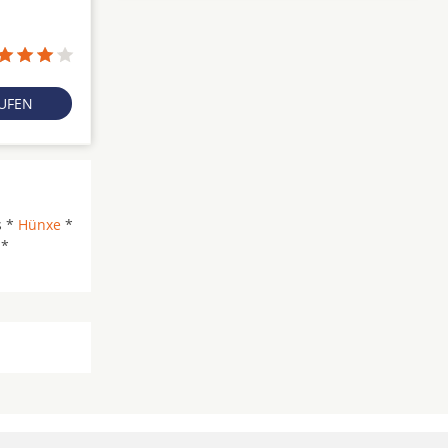
RUFEN
s *
Hünxe
*
 *