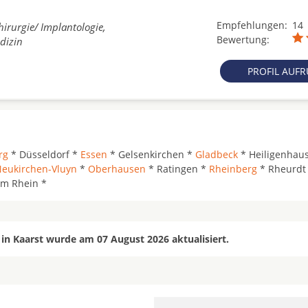
Empfehlungen:
14
hirurgie/ Implantologie,
Bewertung:
dizin
PROFIL AUF
rg
* Düsseldorf *
Essen
* Gelsenkirchen *
Gladbeck
* Heiligenhau
eukirchen-Vluyn
*
Oberhausen
* Ratingen *
Rheinberg
* Rheurdt
m Rhein *
in Kaarst wurde am 07 August 2026 aktualisiert.