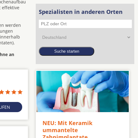
nochenaufbau
 effektive
Spezialisten in anderen Orten
den werden
zungen
 innerhalb
taten).
ähne an
RUFEN
NEU: Mit Keramik
ummantelte
Zahnimplantate