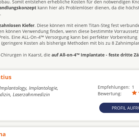
abbau. Somit entstehen erhebliche Kosten für den notwendigen K
handlungskonzept
kann hier als Problemlöser dienen, da die höchst
.
zahnlosen Kiefer
. Diese können mit einem Titan-Steg fest verbun
hesen können Verwendung finden, wenn diese bestimmte Vorrausset
d Preis. Eine ALL-On-4™ Versorgung kann bei perfekter Vorbereitung
e (geringere Kosten als bisherige Methoden mit bis zu 8 Zahnimplan
Chirurgen in Kaarst, die
auf All-on-4™ Implantate - feste dritte Z
tius
Empfehlungen:
1
 Implantology, Implantologie,
Bewertung:
dizin, Laserzahnmedizin
PROFIL AUF
na