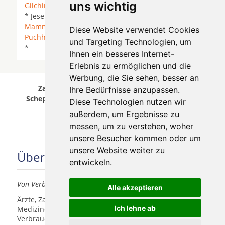
uns wichtig
Gilching
*
Grafrath
* Grafrath (Amper) *
Gröbenzell
* Jesenwang * Landsberied *
Maisach
*
Mammendorf
*
Oberschweinbach
*
Olching
*
Diese Website verwendet Cookies
Puchheim
* Roggenstein *
Schöngeising
* Weßling
und Targeting Technologien, um
*
Ihnen ein besseres Internet-
Erlebnis zu ermöglichen und die
Werbung, die Sie sehen, besser an
Zahnärzte für Zahnimplantete in Jettingen-
Ihre Bedürfnisse anzupassen.
Scheppach wurde am 08 August 2026 aktualisiert.
Diese Technologien nutzen wir
außerdem, um Ergebnisse zu
messen, um zu verstehen, woher
unsere Besucher kommen oder um
unsere Website weiter zu
Über uns
entwickeln.
Von Verbrauchern für Verbraucher
Alle akzeptieren
Ärzte, Zahnärzte, Akustiker und andere
Ich lehne ab
Medizindienstleister haben hier die Möglichkeit, sich
Verbrauchern vorzustellen.