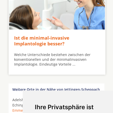
Ist die minimal-invasive
Implantologie besser?
Welche Unterschiede bestehen zwischen der
konventionellen und der minimalinvasiven
Implantologie. Eindeutige Vorteile ...
Weitere Orte in der Nähe von Jettingen-Scheppach
Adelshofen (Oberbayern) *
Alling
*
Bergkirchen
*
Eching am Ammersee * Egenhofen *
Eichenau
*
Ihre Privatsphäre ist
Emmering
*
Fürstenfeldbruck
*
Germering
*