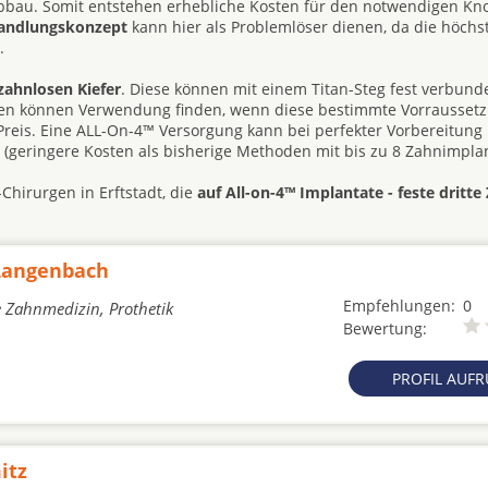
abbau. Somit entstehen erhebliche Kosten für den notwendigen K
handlungskonzept
kann hier als Problemlöser dienen, da die höchst
.
zahnlosen Kiefer
. Diese können mit einem Titan-Steg fest verbun
hesen können Verwendung finden, wenn diese bestimmte Vorrausset
d Preis. Eine ALL-On-4™ Versorgung kann bei perfekter Vorbereitung
e (geringere Kosten als bisherige Methoden mit bis zu 8 Zahnimplan
Chirurgen in Erftstadt, die
auf All-on-4™ Implantate - feste dritte
 Langenbach
Empfehlungen:
0
e Zahnmedizin, Prothetik
Bewertung:
PROFIL AUF
itz