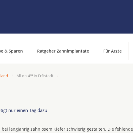
se & Sparen
Ratgeber Zahnimplantate
Für Ärzte
hland
All-on-4™ in Erftstadt
tigt nur einen Tag dazu
 bei langjährig zahnlosem Kiefer schwierig gestalten. Die fehlend