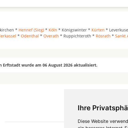
kirchen *
Hennef (Sieg)
*
Köln
* Königswinter *
Kürten
* Leverkus
erkassel
*
Odenthal
*
Overath
* Ruppichteroth *
Rösrath
*
Sankt 
n Erftstadt wurde am 06 August 2026 aktualisiert.
Ihre Privatsphä
mehr
Diese Website verwend