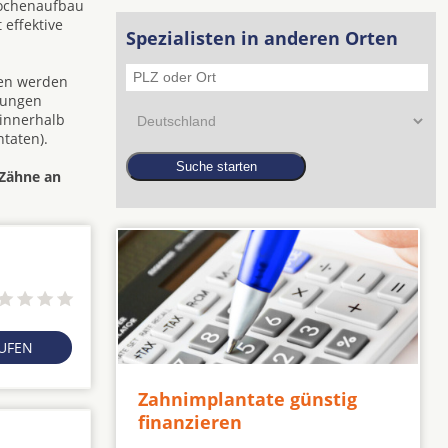
nochenaufbau
 effektive
Spezialisten in anderen Orten
den werden
zungen
 innerhalb
taten).
 Zähne an
RUFEN
Zahnimplantate günstig
finanzieren